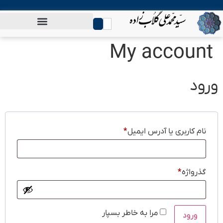
0
My acco
اربری یا آدرس ایمیل
*
ژه
*
مرا به خاطر بسپار
ود