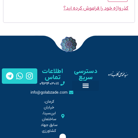
ژه خود را فراموش کرده اید؟
دسترسی
اطلاعات
سریع
تماس
۰۹۱۳۱۴۰۳۰۷۱
info@golabzade.com
تماس با من
گالری تصاویر
کرمان،
خیابان
ابن‌سینا،
ساختمان
سابق جهاد
کشاورزی